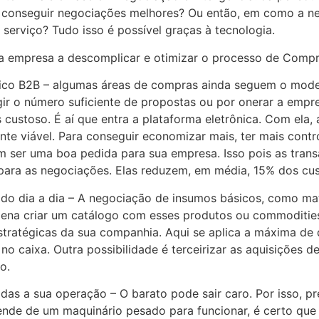
m, conseguir negociações melhores? Ou então, em como a 
erviço? Tudo isso é possível graças à tecnologia.
ua empresa a descomplicar e otimizar o processo de Compr
nico B2B – algumas áreas de compras ainda seguem o mode
ngir o número suficiente de propostas ou por onerar a emp
s custoso. É aí que entra a plataforma eletrônica. Com ela
nte viável. Para conseguir economizar mais, ter mais cont
 ser uma boa pedida para sua empresa. Isso pois as trans
para as negociações. Elas reduzem, em média, 15% dos cus
do dia a dia – A negociação de insumos básicos, como mat
 pena criar um catálogo com esses produtos ou commoditie
stratégicas da sua companhia. Aqui se aplica a máxima d
 no caixa. Outra possibilidade é terceirizar as aquisições d
o.
s a sua operação – O barato pode sair caro. Por isso, pre
ende de um maquinário pesado para funcionar, é certo que