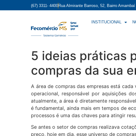
(67) 3311- 4400
Rua Almirante Barroso, 52, Bairro Amamba
INSTITUCIONAL
N
5 ideias práticas 
compras da sua 
A área de compras das empresas está cada v
operacional, responsável por aquisições do
atualmente, a área é diretamente responsáve
é fundamental, ainda mais em tempos de econ
processos é uma das chaves para atingir resu
Se antes o setor de compras realizava cotaç
preço, hoje em dia, esse universo de compra