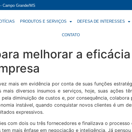
í - Campo Grande/MS
OTÍCIAS
PRODUTOS E SERVIÇOS
DEFESA DE INTERESSES
CONTATO
para melhorar a eficácia
empresa
ez mais em evidência por conta de suas funções estratégi
s mais diversos insumos e serviços, hoje, suas ações t
l pela diminuição de custos e, por consequência, colabora
omia instável, quando conquistar novos clientes é um desa
ltados expressivos.
ões com dois ou três fornecedores e finalizava o processo
s tem mais ênfase em negociação e inteligência. Já pensou