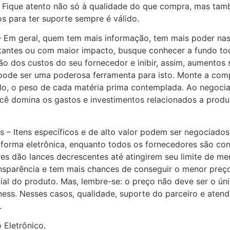
s. Fique atento não só à qualidade do que compra, mas ta
s para ter suporte sempre é válido.
 Em geral, quem tem mais informação, tem mais poder nas
portantes ou com maior impacto, busque conhecer a fundo 
ção dos custos do seu fornecedor e inibir, assim, aumentos 
pode ser uma poderosa ferramenta para isto. Monte a com
lo, o peso de cada matéria prima contemplada. Ao negocia
você domina os gastos e investimentos relacionados a prod
s – Itens específicos e de alto valor podem ser negociados 
rma eletrônica, enquanto todos os fornecedores são conv
res dão lances decrescentes até atingirem seu limite de m
ansparência e tem mais chances de conseguir o menor preç
l do produto. Mas, lembre-se: o preço não deve ser o únic
iness. Nesses casos, qualidade, suporte do parceiro e ate
.
 Eletrônico.