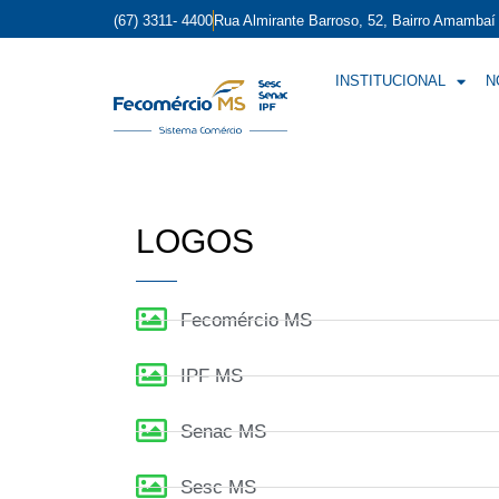
(67) 3311- 4400
Rua Almirante Barroso, 52, Bairro Amamba
INSTITUCIONAL
N
LOGOS
Fecomércio MS
IPF MS
Senac MS
Sesc MS