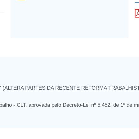
017 (ALTERA PARTES DA RECENTE REFORMA TRABALHISTA) 
balho - CLT, aprovada pelo Decreto-Lei nº 5.452, de 1º de m