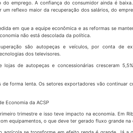
o do emprego. A confiança do consumidor ainda é baixa.
er um reflexo maior da recuperação dos salários, do empr
medida em que a equipe econômica e as reformas se mant
 economia não está descolada da política.
cuperação são autopeças e veículos, por conta de ex
ecnologias dos televisores.
e lojas de autopeças e concessionárias cresceram 5,5
 de forma lenta. Os setores exportadores vão continuar c
 de Economia da ACSP
imeiro trimestre e isso teve impacto na economia. Em Ribeir
 com equipamentos, o que deve ter gerado fluxo grande na 
o agrícola se tronsforme em efeito renda é grande. Já 