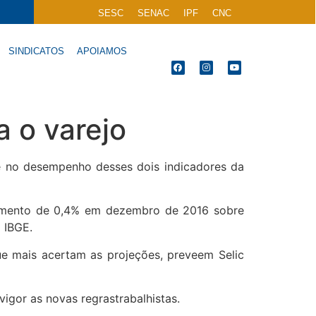
SESC
SENAC
IPF
CNC
SINDICATOS
APOIAMOS
 o varejo
e no desempenho desses dois indicadores da
aumento de 0,4% em dezembro de 2016 sobre
 IBGE.
que mais acertam as projeções, preveem Selic
gor as novas regrastrabalhistas.