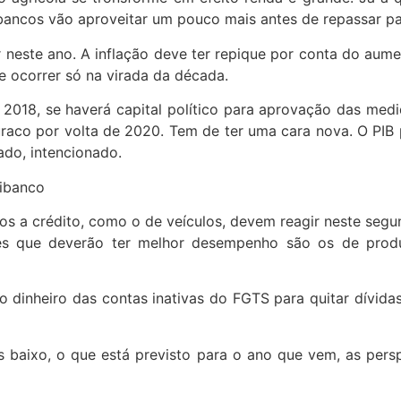
 bancos vão aproveitar um pouco mais antes de repassar par
 neste ano. A inflação deve ter repique por conta do aume
e ocorrer só na virada da década.
 2018, se haverá capital político para aprovação das med
buraco por volta de 2020. Tem de ter uma cara nova. O PIB
ado, intencionado.
nibanco
os a crédito, como o de veículos, devem reagir neste se
es que deverão ter melhor desempenho são os de produ
nheiro das contas inativas do FGTS para quitar dívidas. I
baixo, o que está previsto para o ano que vem, as pers