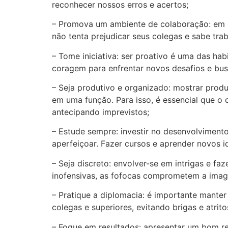
reconhecer nossos erros e acertos;
– Promova um ambiente de colaboração: em 
não tenta prejudicar seus colegas e sabe tr
– Tome iniciativa: ser proativo é uma das h
coragem para enfrentar novos desafios e bus
– Seja produtivo e organizado: mostrar prod
em uma função. Para isso, é essencial que o
antecipando imprevistos;
– Estude sempre: investir no desenvolviment
aperfeiçoar. Fazer cursos e aprender novos i
– Seja discreto: envolver-se em intrigas e f
inofensivas, as fofocas comprometem a image
– Pratique a diplomacia: é importante mant
colegas e superiores, evitando brigas e atrit
– Foque em resultados: apresentar um bom re