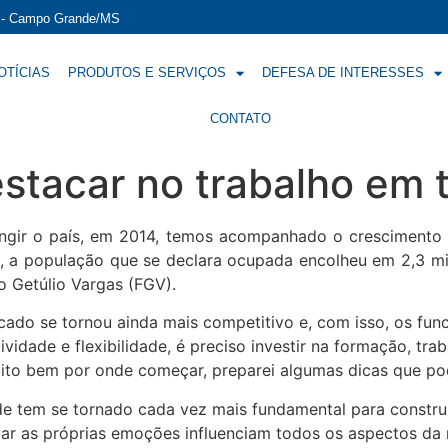
í - Campo Grande/MS
OTÍCIAS
PRODUTOS E SERVIÇOS
DEFESA DE INTERESSES
CONTATO
estacar no trabalho em 
ngir o país, em 2014, temos acompanhado o crescimento
 cá, a população que se declara ocupada encolheu em 2,3 
 Getúlio Vargas (FGV).
ado se tornou ainda mais competitivo e, com isso, os func
idade e flexibilidade, é preciso investir na formação, tr
ito bem por onde começar, preparei algumas dicas que pod
ade tem se tornado cada vez mais fundamental para constru
ar as próprias emoções influenciam todos os aspectos da