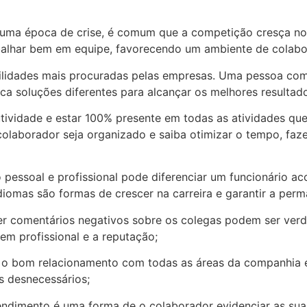
uma época de crise, é comum que a competição cresça no
abalhar bem em equipe, favorecendo um ambiente de colabo
abilidades mais procuradas pelas empresas. Uma pessoa com
ca soluções diferentes para alcançar os melhores resultad
utividade e estar 100% presente em todas as atividades qu
 colaborador seja organizado e saiba otimizar o tempo, fa
o pessoal e profissional pode diferenciar um funcionário 
diomas são formas de crescer na carreira e garantir a per
azer comentários negativos sobre os colegas podem ser ver
m profissional e a reputação;
er o bom relacionamento com todas as áreas da companhia 
os desnecessários;
ndimento é uma forma de o colaborador evidenciar as suas