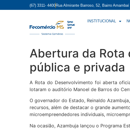
(67) 3311- 4400
Rua Almirante Barroso, 52, Bairro Amamba
INSTITUCIONAL
N
Abertura da Rota 
pública e privada
A Rota do Desenvolvimento foi aberta oficia
lotaram o auditório Manoel de Barros do Cen
O governador do Estado, Reinaldo Azambuja
recursos, além de destacar o grande aument
microempreendedores individuais, microemp
Na ocasião, Azambuja lançou o Programa Esta