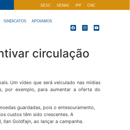
SESC
SENAC
IPF
CNC
SINDICATOS
APOIAMOS
tivar circulação
país. Um vídeo que será veiculado nas mídias
os, por exemplo, para aumentar a oferta do
s moedas guardadas, pois o entesouramento,
jos custos têm sido crescentes. A
, Ilan Goldfajn, ao lançar a campanha.