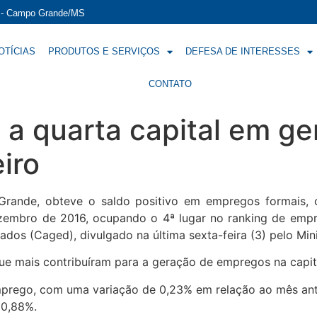
í - Campo Grande/MS
OTÍCIAS
PRODUTOS E SERVIÇOS
DEFESA DE INTERESSES
CONTATO
a quarta capital em ge
iro
rande, obteve o saldo positivo em empregos formais, 
ezembro de 2016, ocupando o 4ª lugar no ranking de empr
s (Caged), divulgado na última sexta-feira (3) pelo Mini
e mais contribuíram para a geração de empregos na capital
mprego, com uma variação de 0,23% em relação ao mês anter
 0,88%.