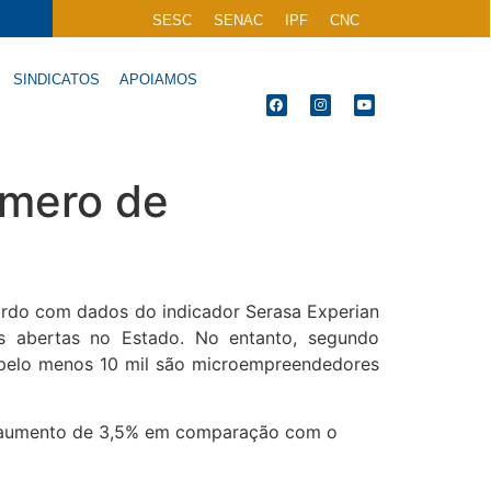
SESC
SENAC
IPF
CNC
SINDICATOS
APOIAMOS
mero de
do com dados do indicador Serasa Experian
s abertas no Estado. No entanto, segundo
 pelo menos 10 mil são microempreendedores
m aumento de 3,5% em comparação com o