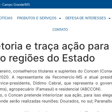
í - Campo Grande/MS
OTÍCIAS
PRODUTOS E SERVIÇOS
DEFESA DE INTERESSES
CONTATO
toria e traça ação par
o regiões do Estado
ereiro, conselheiros titulares e suplentes do Concen (C
020. A representante da Fecomercio-MS e atual presiden
o vice-presidente, Dídimo Cabral, que representa o gov
ems), agropecuário (Famasul) e residencial (ABCCON).
 o Concen pretende interiorizar sua ação, para isso ele
nde serão realizadas reuniões: Dourados, no sul; Paranaíb