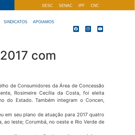
SESC
SENAC
IPF
CNC
SINDICATOS
APOIAMOS
a 2017 com
onselho de Consumidores da Área de Concessão
te, Rosimeire Cecília da Costa, foi eleita
erno do Estado. Também integram o Concen,
geu em seu plano de atuação para 2017 quatro
a, ao leste; Corumbá, no oeste e Rio Verde de