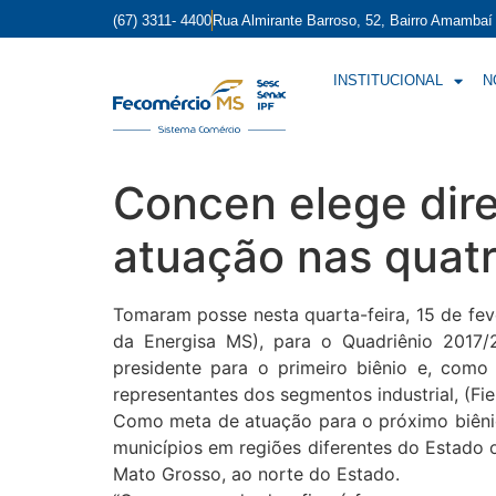
(67) 3311- 4400
Rua Almirante Barroso, 52, Bairro Amamba
INSTITUCIONAL
N
Concen elege dire
atuação nas quatr
Tomaram posse nesta quarta-feira, 15 de fev
da Energisa MS), para o Quadriênio 2017/2
presidente para o primeiro biênio e, com
representantes dos segmentos industrial, (Fi
Como meta de atuação para o próximo biênio,
municípios em regiões diferentes do Estado o
Mato Grosso, ao norte do Estado.