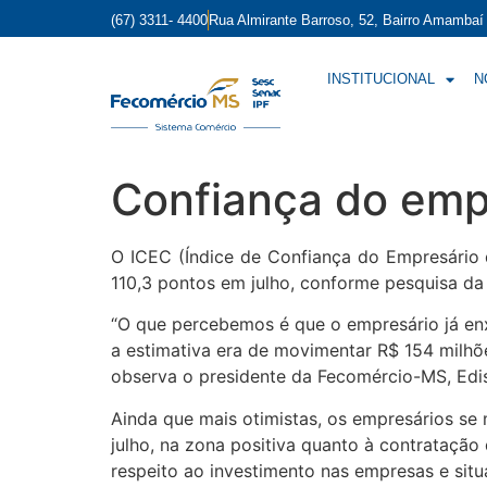
(67) 3311- 4400
Rua Almirante Barroso, 52, Bairro Amamba
INSTITUCIONAL
N
Confiança do empr
O ICEC (Índice de Confiança do Empresário 
110,3 pontos em julho, conforme pesquisa d
“O que percebemos é que o empresário já enx
a estimativa era de movimentar R$ 154 milh
observa o presidente da Fecomércio-MS, Edi
Ainda que mais otimistas, os empresários se
julho, na zona positiva quanto à contrataçã
respeito ao investimento nas empresas e situ