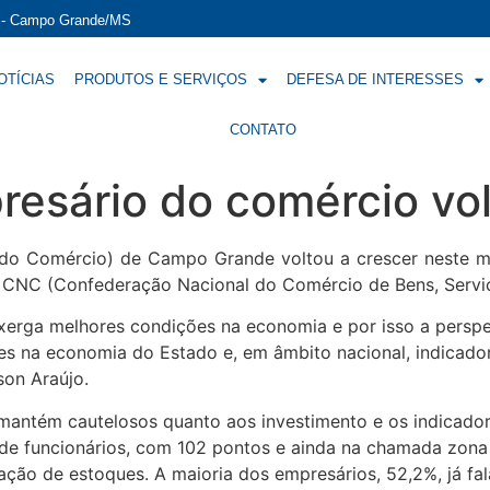
í - Campo Grande/MS
OTÍCIAS
PRODUTOS E SERVIÇOS
DEFESA DE INTERESSES
CONTATO
esário do comércio vol
do Comércio) de Campo Grande voltou a crescer neste mês
a CNC (Confederação Nacional do Comércio de Bens, Serviç
erga melhores condições na economia e por isso a perspect
ões na economia do Estado e, em âmbito nacional, indicad
son Araújo.
 mantém cautelosos quanto aos investimento e os indicad
o de funcionários, com 102 pontos e ainda na chamada zona
ação de estoques. A maioria dos empresários, 52,2%, já fa