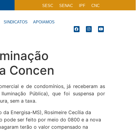
SESC
SENAC
IPF
CNC
SINDICATOS
APOIAMOS
uminação
ta Concen
mercial e de condomínios, já receberam as
Iluminação Pública), que foi suspensa por
ura, sem a taxa.
 da Energisa-MS), Rosimeire Cecília da
o pode ser feito por meio do 0800 e a nova
e pagaram terão o valor compensado na