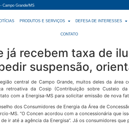
í - Campo Grande/MS
OTÍCIAS
PRODUTOS E SERVIÇOS
DEFESA DE INTERESSES
CONTATO
 já recebem taxa de il
pedir suspensão, orien
egião central de Campo Grande, muitos deles da área co
ça retroativa da Cosip (Contribuição sobre Custeio da 
tato com a Energisa-MS para solicitar emissão de nova fat
nselho dos Consumidores de Energia da Área de Concessão
rcio-MS. “O Concen acordou com a concessionária que iss
e de ir até a agência da Energisa”. Já os consumidores qu