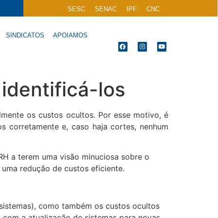
SESC
SENAC
IPF
CNC
SINDICATOS
APOIAMOS
identificá-los
mente os custos ocultos. Por esse motivo, é
os corretamente e, caso haja cortes, nenhum
 RH a terem uma visão minuciosa sobre o
uma redução de custos eficiente.
 sistemas), como também os custos ocultos
s com a atualização de sistemas para novas