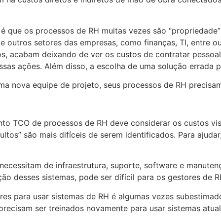
é que os processos de RH muitas vezes são “propriedade” 
e outros setores das empresas, como finanças, TI, entre o
os, acabam deixando de ver os custos de contratar pessoal
ssas ações. Além disso, a escolha de uma solução errada p
a nova equipe de projeto, seus processos de RH precisam s
 TCO de processos de RH deve considerar os custos visíve
ltos” são mais difíceis de serem identificados. Para ajuda
necessitam de infraestrutura, suporte, software e manuten
o desses sistemas, pode ser difícil para os gestores de R
ores para usar sistemas de RH é algumas vezes subestima
precisam ser treinados novamente para usar sistemas atual