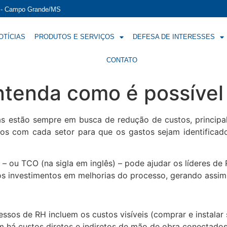
í - Campo Grande/MS
OTÍCIAS
PRODUTOS E SERVIÇOS
DEFESA DE INTERESSES
CONTATO
ntenda como é possível 
 estão sempre em busca de redução de custos, principal
os com cada setor para que os gastos sejam identificad
– ou TCO (na sigla em inglês) – pode ajudar os líderes de
s investimentos em melhorias do processo, gerando assim 
sos de RH incluem os custos visíveis (comprar e instalar
 há custos diretos e indiretos de mão de obra conectado