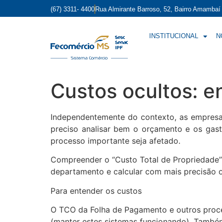
(67) 3311- 4400
Rua Almirante Barroso, 52, Bairro Amamba
INSTITUCIONAL
N
Custos ocultos: e
Independentemente do contexto, as empresas
preciso analisar bem o orçamento e os gast
processo importante seja afetado.
Compreender o “Custo Total de Propriedade” 
departamento e calcular com mais precisão o
Para entender os custos
O TCO da Folha de Pagamento e outros proces
(manter estes sistemas funcionando). Também