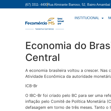
(67) 3311- 4400
Rua Almirante Barroso, 52, Bairro Amamba
INSTITUCIONAL
N
Economia do Brasi
Central
A economia brasileira voltou a crescer. Nas 
Atividade Econômica da autoridade monetária
ICB-Br
O IBC-Br foi criado pelo BC para ser uma ref
inflação pelo Comitê de Política Monetária (
defasagem em torno de três meses. Tanto o 