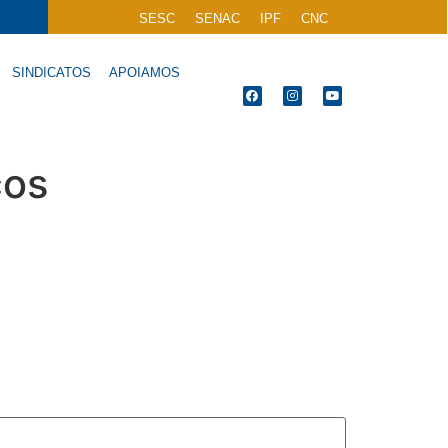
SESC
SENAC
IPF
CNC
SINDICATOS
APOIAMOS
cos