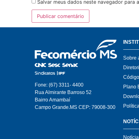
Salvar meus dados neste navegador para a
INSTI
Sobre 
Diretor
Código
Fone: (67) 3311- 4400
Plano 
Rua Almirante Barroso 52
Downl
Bairro Amambaí
Polític
Campo Grande.MS CEP: 79008-300
NOTÍC
Notícia