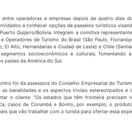
 entre operadoras e empresas depois de quatro dias di
vidados a conhecer opções de passeios turísticos visando 
Puerto Quijarro/Bolívia. Integram a comitiva representante
peradores de Turismo do Brasil (São Paulo, Florianópolis
ão, El Alto, Hernandarias e Ciudad de Leste) e Chile (Santi
os segmentos socioeconômicos e culturais, fomentando
s países da América do Sul.
ontro foi da assessora do Conselho Empresarial do Turism
as banalidades e os aspectos triviais estereotipados e 
antar o cliente. “Os estados que têm fronteira precisam 
a, casos de Corumbá e Bonito, por exemplo, o produto 
nais que vão trabalhar com o turista para ofertar essa exper