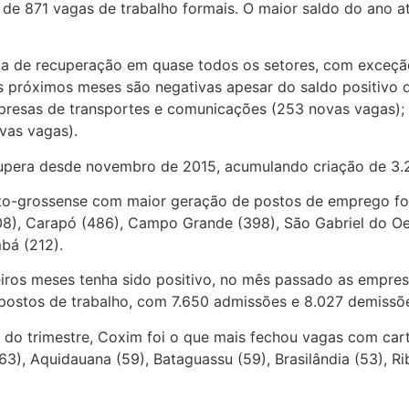
o de 871 vagas de trabalho formais. O maior saldo do ano 
cia de recuperação em quase todos os setores, com exceçã
 os próximos meses são negativas apesar do saldo positivo
resas de transportes e comunicações (253 novas vagas); 
vas vagas).
cupera desde novembro de 2015, acumulando criação de 3.
ato-grossense com maior geração de postos de emprego fo
08), Carapó (486), Campo Grande (398), São Gabriel do Oe
mbá (212).
eiros meses tenha sido positivo, no mês passado as empres
postos de trabalho, com 7.650 admissões e 8.027 demissõ
o trimestre, Coxim foi o que mais fechou vagas com carte
 (63), Aquidauana (59), Bataguassu (59), Brasilândia (53), 