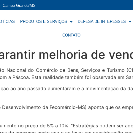
í - Campo Grande/MS
OTÍCIAS
PRODUTOS E SERVIÇOS
DEFESA DE INTERESSES
CONTATO
arantir melhoria de ve
 Nacional do Comércio de Bens, Serviços e Turismo (CN
com a Páscoa. Esta realidade também foi observada em San
ção ao ano passado aumentaram e a movimentação da data
 e Desenvolvimento da Fecomércio-MS) aponta que os em
umento no preço de 5% a 10%. “Estratégias podem ser adot
ores de consumo neste ano e ao levar em consideração seu