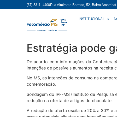
(67) 3311- 4400
Rua Almirante Barroso, 52, Bairro Amamba
INSTITUCIONAL
N
Estratégia pode g
De acordo com informações da Confederação
intenções de possíveis aumentos na receita 
No MS, as intenções de consumo na compara
comemoração.
Sondagem do IPF-MS (Instituto de Pesquisa
redução na oferta de artigos do chocolate.
A redução de oferta oscila de 20% a 30% e a
esses potenciais clientes com intenções mai