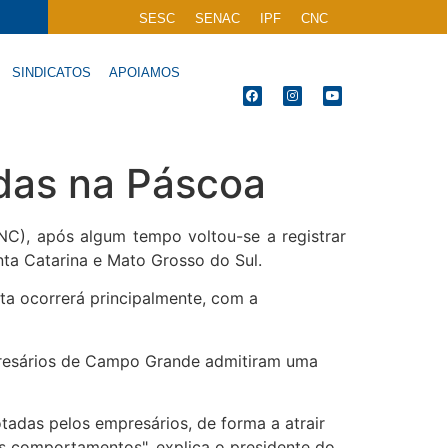
SESC
SENAC
IPF
CNC
SINDICATOS
APOIAMOS
ndas na Páscoa
C), após algum tempo voltou-se a registrar
ta Catarina e Mato Grosso do Sul.
 ocorrerá principalmente, com a
presários de Campo Grande admitiram uma
adas pelos empresários, de forma a atrair
s comportamentos", explica o presidente do