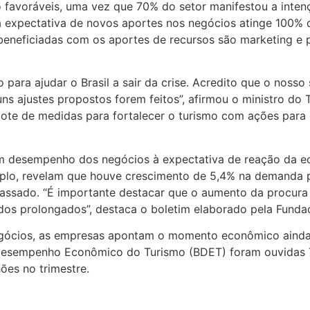
o favoráveis, uma vez que 70% do setor manifestou a inten
a expectativa de novos aportes nos negócios atinge 100%
m beneficiadas com os aportes de recursos são marketing 
para ajudar o Brasil a sair da crise. Acredito que o noss
s ajustes propostos forem feitos”, afirmou o ministro do Tu
ote de medidas para fortalecer o turismo com ações para e
desempenho dos negócios à expectativa de reação da e
emplo, revelam que houve crescimento de 5,4% na demanda
sado. “É importante destacar que o aumento da procura
dos prolongados”, destaca o boletim elaborado pela Funda
gócios, as empresas apontam o momento econômico ainda 
e Desempenho Econômico do Turismo (BDET) foram ouvidas 
ões no trimestre.