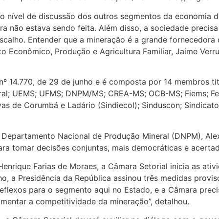
 nível de discussão dos outros segmentos da economia d
ora não estava sendo feita. Além disso, a sociedade precis
ascalho. Entender que a mineração é a grande fornecedora da
o Econômico, Produção e Agricultura Familiar, Jaime Verr
o nº 14.770, de 29 de junho e é composta por 14 membros ti
eral; UEMS; UFMS; DNPM/MS; CREA-MS; OCB-MS; Fiems; Fed
ivas de Corumbá e Ladário (Sindiecol); Sinduscon; Sindicat
o Departamento Nacional de Produção Mineral (DNPM), Ale
ara tomar decisões conjuntas, mais democráticas e acertad
Henrique Farias de Moraes, a Câmara Setorial inicia as a
lho, a Presidência da República assinou três medidas prov
reflexos para o segmento aqui no Estado, e a Câmara pre
omentar a competitividade da mineração”, detalhou.