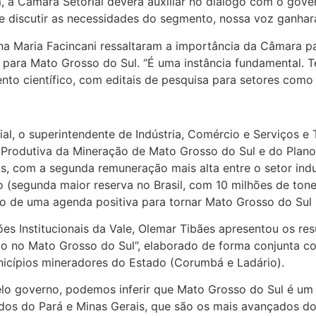
, a Câmara Setorial deverá auxiliar no diálogo com o gover
 discutir as necessidades do segmento, nossa voz ganhará 
 Maria Facincani ressaltaram a importância da Câmara para
ia para Mato Grosso do Sul. “É uma instância fundamental
nto científico, com editais de pesquisa para setores como
l, o superintendente de Indústria, Comércio e Serviços e
Produtiva da Mineração de Mato Grosso do Sul e do Plano 
, com a segunda remuneração mais alta entre o setor indu
o (segunda maior reserva no Brasil, com 10 milhões de ton
o de uma agenda positiva para tornar Mato Grosso do Sul 
es Institucionais da Vale, Olemar Tibães apresentou os r
o no Mato Grosso do Sul”, elaborado de forma conjunta com 
nicípios mineradores do Estado (Corumbá e Ladário).
o governo, podemos inferir que Mato Grosso do Sul é um
dos do Pará e Minas Gerais, que são os mais avançados do