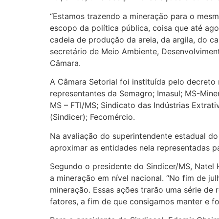
“Estamos trazendo a mineração para o mesmo
escopo da política pública, coisa que até ag
cadeia de produção da areia, da argila, do c
secretário de Meio Ambiente, Desenvolviment
Câmara.
A Câmara Setorial foi instituída pelo decret
representantes da Semagro; Imasul; MS-Min
MS – FTI/MS; Sindicato das Indústrias Extrat
(Sindicer); Fecomércio.
Na avaliação do superintendente estadual d
aproximar as entidades nela representadas p
Segundo o presidente do Sindicer/MS, Natel 
a mineração em nível nacional. “No fim de ju
mineração. Essas ações trarão uma série de 
fatores, a fim de que consigamos manter e f