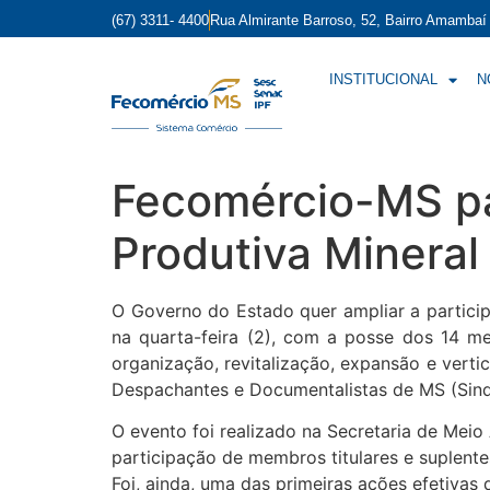
(67) 3311- 4400
Rua Almirante Barroso, 52, Bairro Amamba
INSTITUCIONAL
N
Fecomércio-MS pa
Produtiva Mineral
O Governo do Estado quer ampliar a partici
na quarta-feira (2), com a posse dos 14 me
organização, revitalização, expansão e verti
Despachantes e Documentalistas de MS (Sinde
O evento foi realizado na Secretaria de Mei
participação de membros titulares e suplente
Foi, ainda, uma das primeiras ações efetiva