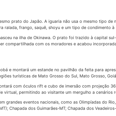
mo prato do Japão. A iguaria não usa o mesmo tipo de ma
a ralada, frango, saquê, shoyu e um tipo de condimento à 
nasceu na ilha de Okinawa. O prato foi trazido à capital s
a ser compartilhada com os moradores e acabou incorporad
obá e montará um estande no pavilhão da feita para aprese
giões turísticas de Mato Grosso do Sul, Mato Grosso, Goiás
contará com óculos rift e cubo de imersão com projeção 36
de virtual, permitindo ao visitante um mergulho a cenários 
 em grandes eventos nacionais, como as Olimpíadas do Rio,
T); Chapada dos Guimarães-MT; Chapada dos Veadeiros-GO