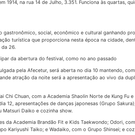
m 1914, na rua 14 de Julho, 3.351. Funciona às quartas, quin
 gastronômico, social, econômico e cultural ganhando pro
ção turística que proporciona nesta época na cidade, den
 da 26.
ipar da abertura do festival, como no ano passado
ulgada pela Afecetur, será aberta no dia 10 mantendo, co
ande atração da noite será a apresentação ao vivo da dupl
 Tai Chi Chuan, com a Academia Shaolin Norte de Kung Fu e
dia 12, apresentações de danças japonesas (Grupo Sakura)
 Matsuri Daiko e cozinha show.
ões da Academia Brandão Fit e Kids Taekwondo; Odori, co
o Kariyushi Taiko; e Wadaiko, com o Grupo Shinsei; e coz