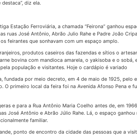
destaca”, diz ela.
iga Estação Ferroviária, a chamada “Feirona” ganhou esp
 das ruas José Antônio, Abrão Julio Rahe e Padre João Crip
va os feirantes que sonhavam com um espaço amplo.
granjeiros, produtos caseiros das fazendas e sítios o artes
carne bovina com mandioca amarela, o yakisoba e o sobá, e
ela população e visitantes. Hoje o cardápio é variado
ra, fundada por meio decreto, em 4 de maio de 1925, pelo 
 O primeiro local da feira foi na Avenida Afonso Pena e f
geras e para a Rua Antônio Maria Coelho antes de, em 1966
ruas José Antônio e Abrão Júlio Rahe. Lá, o espaço ganhou
icionalmente familiar.
rande, ponto de encontro da cidade das pessoas que a visi