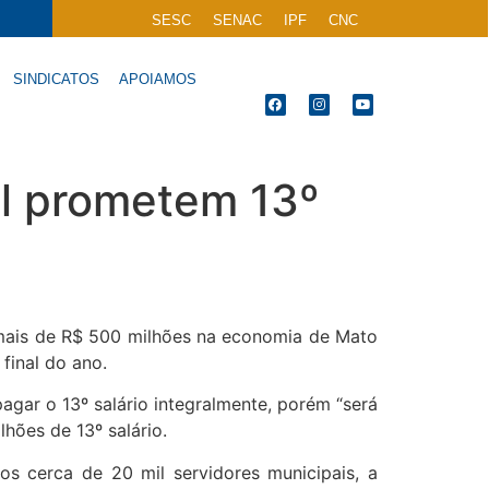
SESC
SENAC
IPF
CNC
SINDICATOS
APOIAMOS
al prometem 13º
e mais de R$ 500 milhões na economia de Mato
final do ano.
agar o 13º salário integralmente, porém “será
hões de 13º salário.
s cerca de 20 mil servidores municipais, a