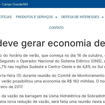
í - Campo Grande/MS
OTÍCIAS
PRODUTOS E SERVIÇOS
DEFESA DE INTERESSES
CONTATO
deve gerar economia de
 do horário de verão, que começa no dia 16 de outubro, d
. Segundo o Operador Nacional do Sistema Elétrico (ONS)
 3,7% nas regiões Sudeste e Centro-Oeste e de 4,8% no Sul
rta-feira (5) durante reunião do Comitê de Monitoramento
verão possibilitou uma economia de R$ 162 milhões. O hor
eiro de 2017.
da vazão da barragem da Usina Hidrelétrica de Sobradinh
uma nova redução de vazão, será feita uma reunião nesta 