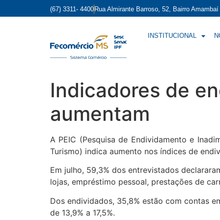
(67) 3311- 4400
Rua Almirante Barroso, 52, Bairro Amamba
INSTITUCIONAL
N
Indicadores de en
aumentam
A PEIC (Pesquisa de Endividamento e Inadi
Turismo) indica aumento nos índices de end
Em julho, 59,3% dos entrevistados declarar
lojas, empréstimo pessoal, prestações de car
Dos endividados, 35,8% estão com contas em 
de 13,9% a 17,5%.