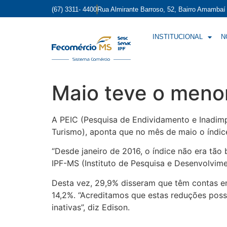
(67) 3311- 4400
Rua Almirante Barroso, 52, Bairro Amamba
INSTITUCIONAL
N
Maio teve o menor
A PEIC (Pesquisa de Endividamento e Inadim
Turismo), aponta que no mês de maio o índic
“Desde janeiro de 2016, o índice não era tão
IPF-MS (Instituto de Pesquisa e Desenvolvim
Desta vez, 29,9% disseram que têm contas em
14,2%. “Acreditamos que estas reduções possa
inativas”, diz Edison.