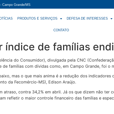
í - Campo Grande/MS
OTÍCIAS
PRODUTOS E SERVIÇOS
DEFESA DE INTERESSES
CONTATO
 índice de famílias end
plência do Consumidor), divulgada pela CNC (Confederaçã
e de famílias com dívidas como, em Campo Grande, foi o 
 baixo, mas o que mais anima é a redução dos indicadores d
ento da Fecomércio-MS), Edison Araújo.
 atraso, contra 34,2% em abril. Já os que dizem não ter c
m refletir o maior controle financeiro das famílias e esp