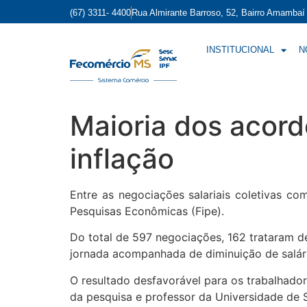
(67) 3311- 4400
Rua Almirante Barroso, 52, Bairro Amamba
INSTITUCIONAL
N
Maioria dos acordo
inflação
Entre as negociações salariais coletivas c
Pesquisas Econômicas (Fipe).
Do total de 597 negociações, 162 trataram de
jornada acompanhada de diminuição de salár
O resultado desfavorável para os trabalhado
da pesquisa e professor da Universidade de 