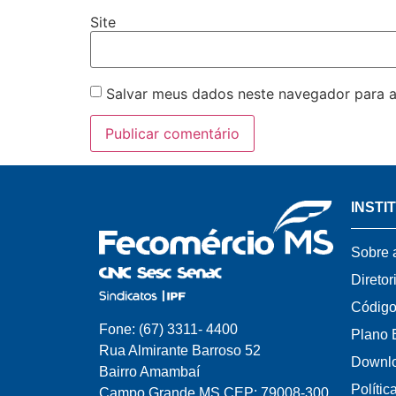
Site
Salvar meus dados neste navegador para a
INSTI
Sobre 
Diretor
Código
Fone: (67) 3311- 4400
Plano 
Rua Almirante Barroso 52
Downl
Bairro Amambaí
Polític
Campo Grande.MS CEP: 79008-300