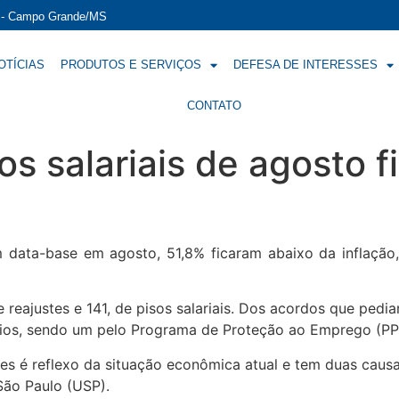
í - Campo Grande/MS
OTÍCIAS
PRODUTOS E SERVIÇOS
DEFESA DE INTERESSES
CONTATO
s salariais de agosto f
om data-base em agosto, 51,8% ficaram abaixo da inflação
 reajustes e 141, de pisos salariais. Dos acordos que pedi
ios, sendo um pelo Programa de Proteção ao Emprego (PP
res é reflexo da situação econômica atual e tem duas caus
São Paulo (USP).