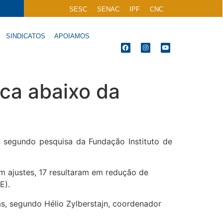
SESC
SENAC
IPF
CNC
SINDICATOS
APOIAMOS
ica abaixo da
, segundo pesquisa da Fundação Instituto de
am ajustes, 17 resultaram em redução de
E).
as, segundo Hélio Zylberstajn, coordenador