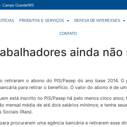
í - Campo Grande/MS
OTÍCIAS
PRODUTOS E SERVIÇOS
DEFESA DE INTERESSES
CONTATO
trabalhadores ainda nã
ão retiraram o abono do PIS/Pasep do ano base 2014. O 
ncária para retirar o benefício. O valor do abono é de um
, quem está inscrito no PIS/Pasep há pelo menos cinco anos;
 mensal média de até dois salários mínimos; e tenha seu
Sociais (Rais).
ara procurarem uma agência bancária e retirarem esse din