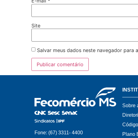
E-mail
*
Site
Salvar meus dados neste navegador para a
INSTI
Sobre 
Diretor
Código
Fone: (67) 3311- 4400
Plano 