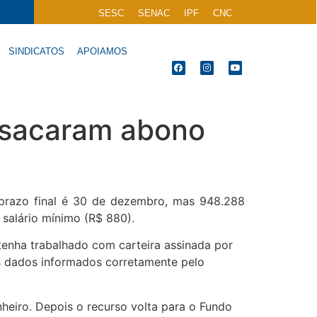
SESC
SENAC
IPF
CNC
SINDICATOS
APOIAMOS
o sacaram abono
prazo final é 30 de dezembro, mas 948.288
 salário mínimo (R$ 880).
 tenha trabalhado com carteira assinada por
s dados informados corretamente pelo
heiro. Depois o recurso volta para o Fundo