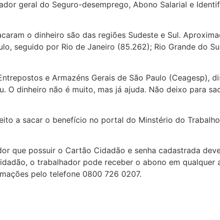
dor geral do Seguro-desemprego, Abono Salarial e Identifi
sacaram o dinheiro são das regiões Sudeste e Sul. Aproxi
lo, seguido por Rio de Janeiro (85.262); Rio Grande do Sul
Entrepostos e Armazéns Gerais de São Paulo (Ceagesp), dis
eu. O dinheiro não é muito, mas já ajuda. Não deixo para s
ito a sacar o benefício no portal do Minstério do Trabalho
or que possuir o Cartão Cidadão e senha cadastrada deve s
Cidadão, o trabalhador pode receber o abono em qualquer
rmações pelo telefone 0800 726 0207.