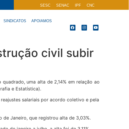
SESC
SENAC
IPF
CNC
SINDICATOS
APOIAMOS
rução civil subir
o quadrado, uma alta de 2,14% em relação ao
afia e Estatística).
reajustes salariais por acordo coletivo e pela
 de Janeiro, que registrou alta de 3,03%.
de janeiro a julho, a alta foi de 3,11%.