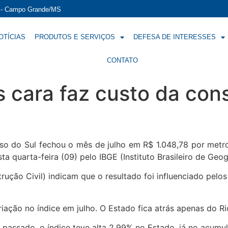
í - Campo Grande/MS
OTÍCIAS
PRODUTOS E SERVIÇOS
DEFESA DE INTERESSES
CONTATO
cara faz custo da const
o do Sul fechou o mês de julho em R$ 1.048,78 por metr
 quarta-feira (09) pelo IBGE (Instituto Brasileiro de Geogr
ução Civil) indicam que o resultado foi influenciado pelos 
ação no índice em julho. O Estado fica atrás apenas do Rio
ado, o índice teve alta 2,99% no Estado, já no acumulado 