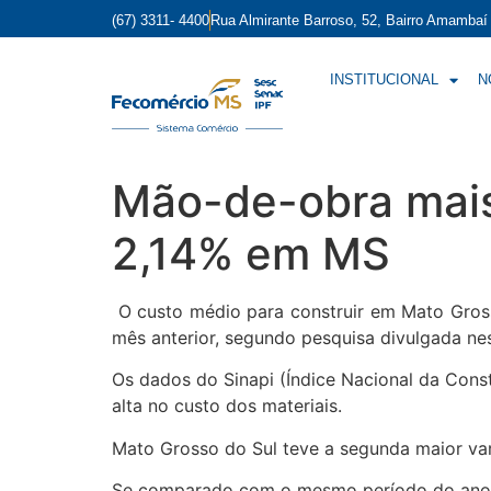
(67) 3311- 4400
Rua Almirante Barroso, 52, Bairro Amamba
INSTITUCIONAL
N
Mão-de-obra mais 
2,14% em MS
O custo médio para construir em Mato Gross
mês anterior, segundo pesquisa divulgada nesta
Os dados do Sinapi (Índice Nacional da Constr
alta no custo dos materiais.
Mato Grosso do Sul teve a segunda maior vari
Se comparado com o mesmo período do ano pass