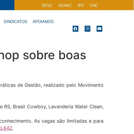
SESC
SENAC
IPF
CNC
SINDICATOS
APOIAMOS
hop sobre boas
áticas de Gestão, realizado pelo Movimento
e RS, Brasil Cowboy, Lavanderia Water Clean,
conhecimento. As vagas são limitadas e para
HL842
.