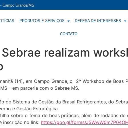
í - Campo Grande/MS
OTÍCIAS
PRODUTOS E SERVIÇOS
DEFESA DE INTERESSES
CONTATO
 Sebrae realizam works
o
 amanhã (14), em Campo Grande, o 2º Workshop de Boas Pr
o MS – em parceria com o Sebrae MS.
o do Sistema de Gestão da Brasal Refrigerantes, do Sebra
verno e Gestão Estratégica.
ilha sobre o tema de boas práticas, além de rodadas de 
e inscrição no link:
https://goo.gl/forms/J5WwW0m7P04O