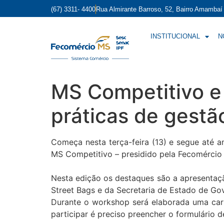
(67) 3311- 4400
Rua Almirante Barroso, 52, Bairro Amamba
INSTITUCIONAL
N
MS Competitivo e
práticas de gestã
Começa nesta terça-feira (13) e segue até
MS Competitivo – presidido pela Fecomérci
Nesta edição os destaques são a apresentaçã
Street Bags e da Secretaria de Estado de Go
Durante o workshop será elaborada uma cart
participar é preciso preencher o formulário d