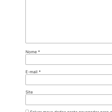
Nome
*
E-mail
*
Site
Salvar meus dados neste navegador para a