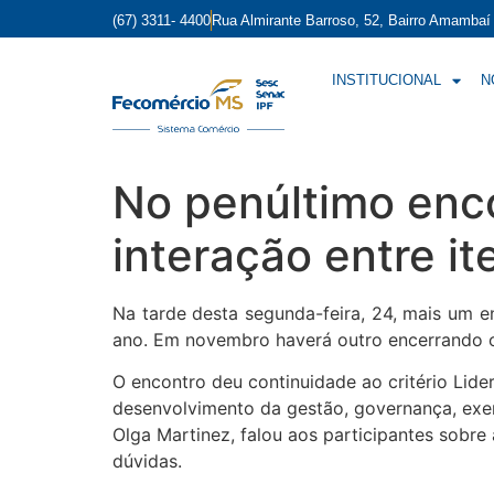
(67) 3311- 4400
Rua Almirante Barroso, 52, Bairro Amamba
INSTITUCIONAL
N
No penúltimo enc
interação entre it
Na tarde desta segunda-feira, 24, mais um 
ano. Em novembro haverá outro encerrando o
O encontro deu continuidade ao critério Lide
desenvolvimento da gestão, governança, exer
Olga Martinez, falou aos participantes sobr
dúvidas.