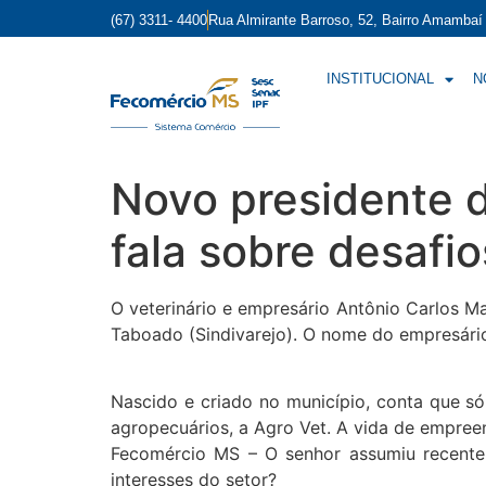
(67) 3311- 4400
Rua Almirante Barroso, 52, Bairro Amamba
INSTITUCIONAL
N
Novo presidente 
fala sobre desafi
O veterinário e empresário Antônio Carlos M
Taboado (Sindivarejo). O nome do empresário 
Nascido e criado no município, conta que só
agropecuários, a Agro Vet. A vida de empree
Fecomércio MS – O senhor assumiu recentem
interesses do setor?