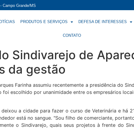
í - Campo Grande/MS
OTÍCIAS
PRODUTOS E SERVIÇOS
DEFESA DE INTERESSES
CONTATO
do Sindivarejo de Apar
os da gestão
arques Farinha assumiu recentemente a presidência do Sin
foi escolhido por unanimidade entre os empresários locais
 deixou a cidade para fazer o curso de Veterinária e há 
ndedor está no sangue. "Sou filho de comerciante, portant
ente o Sindivarejo, quais seus projetos à frente do Si