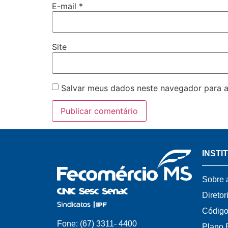
E-mail
*
Site
Salvar meus dados neste navegador para a
INSTI
Sobre 
Diretor
Código
Fone: (67) 3311- 4400
Plano 