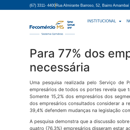
(67) 3311- 4400
Rua Almirante Barroso, 52, Bairro Amamba
INSTITUCIONAL
N
Para 77% dos empr
necessária
Uma pesquisa realizada pelo Serviço de P
empresários de todos os portes revela que t
Somente 15,2% dos empresários dos segment
dos empresários consultados considerar a r
39,4% defendem mudanças na legislação com 
A pesquisa demonstra que a discussão sobre 
quatro (76,3%) empresários disseram estar a