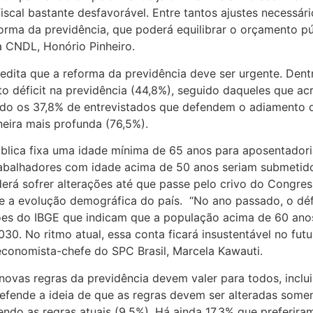
iscal bastante desfavorável. Entre tantos ajustes necessár
forma da previdência, que poderá equilibrar o orçamento p
da CNDL, Honório Pinheiro.
dita que a reforma da previdência deve ser urgente. Dent
lto déficit na previdência (44,8%), seguido daqueles que ac
ando os 37,8% de entrevistados que defendem o adiamento
eira mais profunda (76,5%).
ública fixa uma idade mínima de 65 anos para aposentadori
 Trabalhadores com idade acima de 50 anos seriam submetid
rá sofrer alterações até que passe pelo crivo do Congresso
a e a evolução demográfica do país. “No ano passado, o déf
ões do IBGE que indicam que a população acima de 60 anos
30. No ritmo atual, essa conta ficará insustentável no futu
economista-chefe do SPC Brasil, Marcela Kawauti.
ovas regras da previdência devem valer para todos, inclui
efende a ideia de que as regras devem ser alteradas some
ndo as regras atuais (9,5%). Há ainda 17,3% que preferir