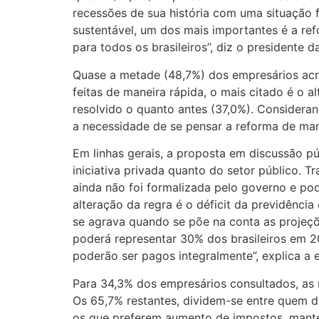
recessões de sua história com uma situação f
sustentável, um dos mais importantes é a re
para todos os brasileiros”, diz o presidente 
Quase a metade (48,7%) dos empresários acre
feitas de maneira rápida, o mais citado é o a
resolvido o quanto antes (37,0%). Consider
a necessidade de se pensar a reforma de man
Em linhas gerais, a proposta em discussão p
iniciativa privada quanto do setor público.
ainda não foi formalizada pelo governo e pode
alteração da regra é o déficit da previdênci
se agrava quando se põe na conta as projeç
poderá representar 30% dos brasileiros em 20
poderão ser pagos integralmente”, explica a 
Para 34,3% dos empresários consultados, as n
Os 65,7% restantes, dividem-se entre quem d
os que preferem aumento de impostos, mante