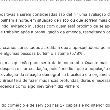
positivas a serem consideradas são definir uma avaliação 
abalham a noite, em situação de risco ou que sofrem mais 
uindo, evitando injustiças com quem está próximo de se ap
e trabalho após a promulgação da emenda, respeitando os d
resários consultados acreditam que a aposentadoria por 
ue algumas pessoas burlem o sistema (57,8%).
o, mas que não pode ser tratado como tabu. Quanto mais o
e a despesa e a arrecadação, pois à medida que a populaçã
A evolução da situação demográfica brasileira e o orçament
 o Brasil terá de fazer mudanças profundas, duras e neces
idência como algo inevitável”, diz Pinheiro.
do comércio e de serviços nas 27 capitais e no interior d