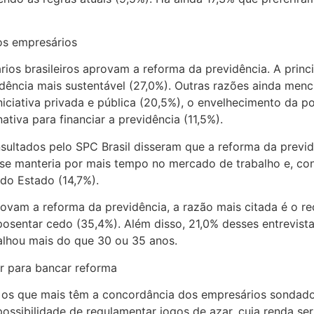
os empresários
s brasileiros aprovam a reforma da previdência. A princip
dência mais sustentável (27,0%). Outras razões ainda menc
niciativa privada e pública (20,5%), o envelhecimento da p
ativa para financiar a previdência (11,5%).
ultados pelo SPC Brasil disseram que a reforma da previdê
 se manteria por mais tempo no mercado de trabalho e, con
do Estado (14,7%).
ovam a reforma da previdência, a razão mais citada é o r
osentar cedo (35,4%). Além disso, 21,0% desses entrevist
balhou mais do que 30 ou 35 anos.
r para bancar reforma
, os que mais têm a concordância dos empresários sondado
possibilidade de regulamentar jogos de azar, cuja renda se