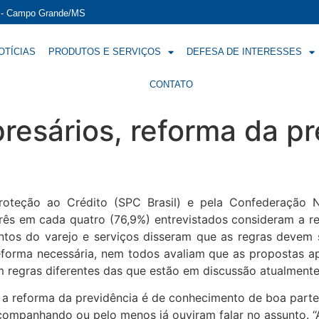
í - Campo Grande/MS
OTÍCIAS
PRODUTOS E SERVIÇOS
DEFESA DE INTERESSES
CONTATO
esários, reforma da pr
roteção ao Crédito (SPC Brasil) e pela Confederação N
rês em cada quatro (76,9%) entrevistados consideram a re
os do varejo e serviços disseram que as regras devem 
eforma necessária, nem todos avaliam que as propostas 
regras diferentes das que estão em discussão atualmente
a reforma da previdência é de conhecimento de boa parte 
companhando ou pelo menos já ouviram falar no assunto. “