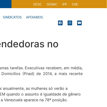
SESC
SENAC
IPF
CNC
SINDICATOS
APOIAMOS
eendedoras no
esmas tarefas. Executivas recebem, em média,
Domicílios (Pnad) de 2014, a mais recente
 anualmente, as mulheres só verão a
 FEM quando o assunto é igualdade de gênero
e a Venezuela aparece na 78ª posição.