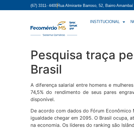
(67) 3311- 4400
Rua Almirante Barroso, 52, Bairro Amamba
INSTITUCIONAL
N
Pesquisa traça p
Brasil
A diferença salarial entre homens e mulhere
74,5% do rendimento de seus pares engrav
disponível.
De acordo com dados do Fórum Econômico Mun
igualdade chegar em 2095. O Brasil ocupa, a
na economia. Os líderes do ranking são Islân