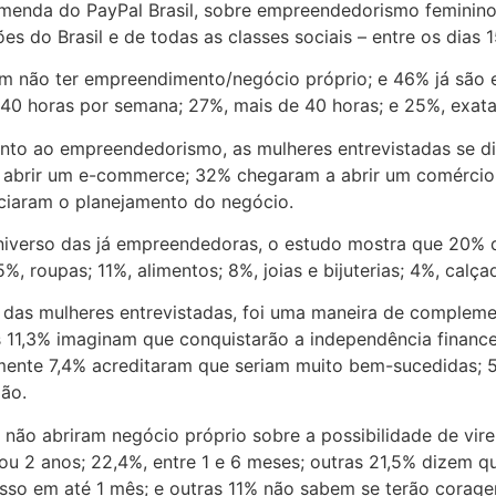
enda do PayPal Brasil, sobre empreendedorismo feminino 
es do Brasil e de todas as classes sociais – entre os dias 
am não ter empreendimento/negócio próprio; e 46% já são 
40 horas por semana; 27%, mais de 40 horas; e 25%, exat
to ao empreendedorismo, as mulheres entrevistadas se div
abrir um e-commerce; 32% chegaram a abrir um comércio o
ciaram o planejamento do negócio.
iverso das já empreendedoras, o estudo mostra que 20% d
, roupas; 11%, alimentos; 8%, joias e bijuterias; 4%, calça
 das mulheres entrevistadas, foi uma maneira de complemen
s 11,3% imaginam que conquistarão a independência financ
ente 7,4% acreditaram que seriam muito bem-sucedidas; 5,
xão.
 não abriram negócio próprio sobre a possibilidade de vir
ou 2 anos; 22,4%, entre 1 e 6 meses; outras 21,5% dizem qu
isso em até 1 mês; e outras 11% não sabem se terão corag