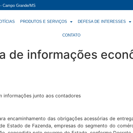
í - Campo Grande/MS
OTÍCIAS
PRODUTOS E SERVIÇOS
DEFESA DE INTERESSES
CONTATO
a de informações econô
m informações junto aos contadores
para encaminhamento das obrigações acessórias de entreg
 de Estado de Fazenda, empresas do segmento do comérc
ção, concedida pelo governo do Estado, conforme Decreto 1