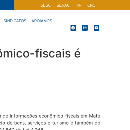
SESC
SENAC
IPF
CNC
SINDICATOS
APOIAMOS
mico-fiscais é
a de informações econômico-fiscais em Mato
io de bens, serviços e turismo e também do
4.647, da Lei 4.946.