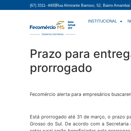
(67) 3311- 4400
Rua Almirante Barroso, 52, Bairro Amamba
INSTITUCIONAL
N
Prazo para entreg
prorrogado
Fecomércio alerta para empresários buscare
Está prorrogado até 31 de março, o prazo 
Grosso do Sul. De acordo com a Secretaria
setor rural serão beneficiadas pela prorroga