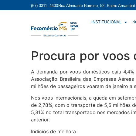
(67) 3311- 4400
Rua Almirante Barroso, 52, Bairro Amamba
INSTITUCIONAL
N
Procura por voos
A demanda por voos domésticos caiu 4,4%
Associação Brasileira das Empresas Aéreas
milhões de passageiros voaram de janeiro a
Nos voos internacionais, a queda em setemb
de 2,78%, com o transporte de 5,5 milhões d
5,31% no total transportado nos mercados i
anterior.
Indícios de melhora