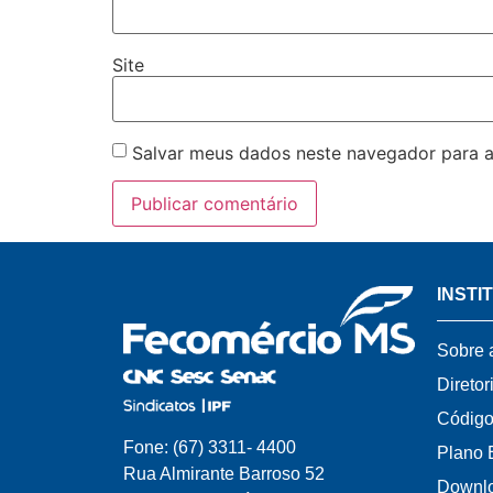
Site
Salvar meus dados neste navegador para a
INSTI
Sobre 
Diretor
Código
Fone: (67) 3311- 4400
Plano 
Rua Almirante Barroso 52
Downl