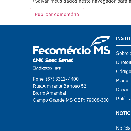
Salvar meus dados neste navegador para a
INSTI
Sobre 
Diretor
Código
Fone: (67) 3311- 4400
Plano 
Rua Almirante Barroso 52
Downl
Bairro Amambaí
Polític
Campo Grande.MS CEP: 79008-300
NOTÍC
Notícia