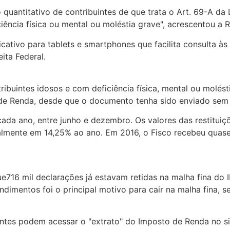
 quantitativo de contribuintes de que trata o Art. 69-A da 
iência física ou mental ou moléstia grave", acrescentou a R
icativo para tablets e smartphones que facilita consulta às
ita Federal.
buintes idosos e com deficiência física, mental ou molésti
e Renda, desde que o documento tenha sido enviado sem 
 cada ano, entre junho e dezembro. Os valores das restitui
ualmente em 14,25% ao ano. Em 2016, o Fisco recebeu quas
que716 mil declarações já estavam retidas na malha fina do 
ndimentos foi o principal motivo para cair na malha fina, 
buintes podem acessar o "extrato" do Imposto de Renda no 