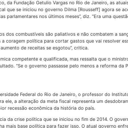
o, da Fundação Getulio Vargas no Rio de Janeiro, as atu
scal que se iniciou no governo Dilma [Rousseff] agora se 
as parlamentares nos últimos meses”, diz. “Era uma quest
s dos combustíveis são paliativos e não combatem a sangri
a coragem política para cortar gastos que vai resolver ess
aumento de receitas se esgotou”, critica.
mica competente e qualificada, mas ressalta que o ministr
ltado. “Se o governo passasse pelo menos a reforma da Pre
idade Federal do Rio de Janeiro, o professor do Institut
Para ele, a alteração da meta fiscal representa um desdobr
pior recessão econômica da história do país.
a da crise política que se iniciou no fim de 2014. O gover
a mais base política para fazer isso. O atual governo enf