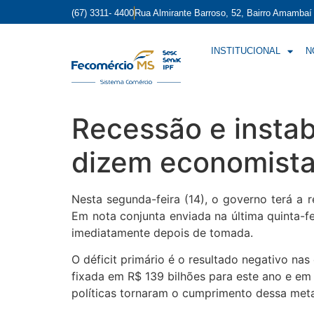
(67) 3311- 4400
Rua Almirante Barroso, 52, Bairro Amamba
INSTITUCIONAL
N
Recessão e instabi
dizem economist
Nesta segunda-feira (14), o governo terá a r
Em nota conjunta enviada na última quinta-f
imediatamente depois de tomada.
O déficit primário é o resultado negativo na
fixada em R$ 139 bilhões para este ano e em
políticas tornaram o cumprimento dessa meta