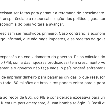
precisam ser feitas para garantir a retomada do crescimen
ransparência e a responsabilização dos políticos, garanta
 economia do país voltará a avançar.
ecisam ser resolvidos primeiro. Caso contrário, a economi
 informal, que não paga impostos, e as receitas do govern
expansão do endividamento do governo. Pelos cálculos do e
o (PIB, soma das riquezas produzidas) tem crescimento ve
ntar, e o governo não faça nada, o país poderá enfrentar u
 de imprimir dinheiro para pagar as dívidas, o que ressuscit
o todo, 60 milhões de brasileiros podem voltar para a pobr
ta ao redor de 80% do PIB é considerada excessiva para um
% em um país emergente, é uma bomba relógio. O Brasil es