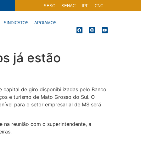
SESC
SENAC
IPF
CNC
SINDICATOS
APOIAMOS
s já estão
 capital de giro disponibilizadas pelo Banco
viços e turismo de Mato Grosso do Sul. O
onível para o setor empresarial de MS será
e na reunião com o superintendente, a
iras.