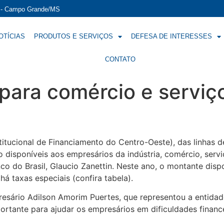
í - Campo Grande/MS
OTÍCIAS
PRODUTOS E SERVIÇOS
DEFESA DE INTERESSES
CONTATO
ara comércio e serviço
tucional de Financiamento do Centro-Oeste), das linhas de
ão disponíveis aos empresários da indústria, comércio, ser
nco do Brasil, Glaucio Zanettin. Neste ano, o montante disp
há taxas especiais (confira tabela).
esário Adilson Amorim Puertes, que representou a entidad
portante para ajudar os empresários em dificuldades finance