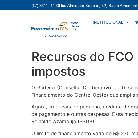
(67) 3311- 4400
Rua Almirante Barroso, 52, Bairro Amamba
INSTITUCIONAL
N
Recursos do FCO 
impostos
O Sudeco (Conselho Deliberativo do Desen
Financiamento do Centro-Oeste) que ampliam
Agora, empresas de pequeno, médio e de gra
de pagamento e outras despesas. Essa medid
Reinaldo Azambuja (PSDB).
O limite de financiamento varia de R$ 270 