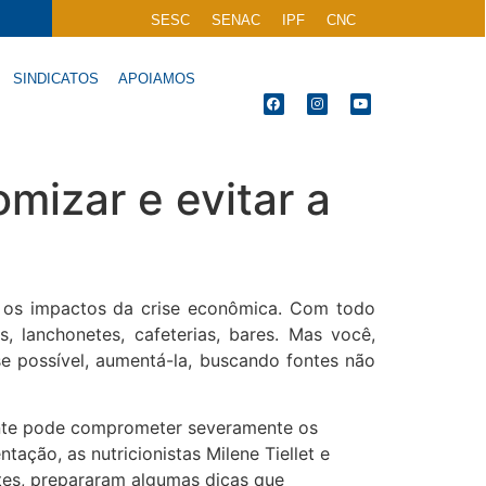
SESC
SENAC
IPF
CNC
SINDICATOS
APOIAMOS
mizar e evitar a
s os impactos da crise econômica. Com todo
 lanchonetes, cafeterias, bares. Mas você,
se possível, aumentá-la, buscando fontes não
mente pode comprometer severamente os
ação, as nutricionistas Milene Tiellet e
ntes, prepararam algumas dicas que