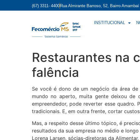
(67) 3311- 4400
Rua Almirante Barroso, 52, Bairro Amamba
INSTITUCIONAL
N
Restaurantes na c
falência
Se você é dono de um negócio da área de a
mundo no aperto, muita gente deixou de co
empreendedor, pode reverter esse quadro. Po
tradicionais. E, em outra frente, cortar custos
Mas, a respeito desse último tópico, é prec
resultados da sua empresa no médio e longo p
Lorena Larsen, sócias-diretoras da Alimentar