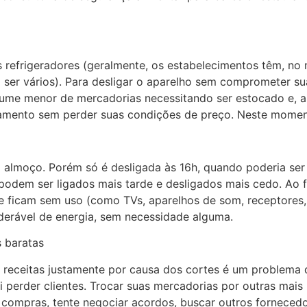
s refrigeradores (geralmente, os estabelecimentos têm, no
er vários). Para desligar o aparelho sem comprometer su
lume menor de mercadorias necessitando ser estocado e, a
namento sem perder suas condições de preço. Neste moment
o almoço. Porém só é desligada às 16h, quando poderia ser
e podem ser ligados mais tarde e desligados mais cedo. Ao 
e ficam sem uso (como TVs, aparelhos de som, receptores, 
erável de energia, sem necessidade alguma.
 baratas
receitas justamente por causa dos cortes é um problema q
 perder clientes. Trocar suas mercadorias por outras mais b
as compras, tente negociar acordos, buscar outros fornec