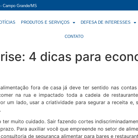
í - Campo Grande/MS
OTÍCIAS
PRODUTOS E SERVIÇOS
DEFESA DE INTERESSES
CONTATO
rise: 4 dicas para econo
limentação fora de casa já deve ter sentido nas conta
mer na rua e impactado toda a cadeia de restaurantes,
r um lado, usar a criatividade para segurar a receita e, 
.
iso ter muito cuidado. Sair fazendo cortes indiscriminada
razo. Para auxiliar você que empreende no setor de aliment
, consultoria de segurança alimentar para bares e restaura