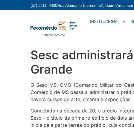
(67) 3311- 4400
Rua Almirante Barroso, 52, Bairro Amamba
INSTITUCIONAL
N
Sesc administrar
Grande
O Sesc MS, CMO (Comando Militar do Oeste)
Comércio de MS passa a administrar o prédio 
haverá cursos de arte, cinema e exposições.
Concebido na década de 20, o prédio integra
Sesc – o título de primeiro edifício de dois
inicia pela parte térrea do prédio, cuja conc