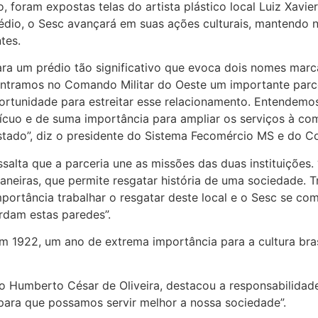
, foram expostas telas do artista plástico local Luiz Xavi
édio, o Sesc avançará em suas ações culturais, mantendo 
tes.
ra um prédio tão significativo que evoca dois nomes marcan
ntramos no Comando Militar do Oeste um importante parce
tunidade para estreitar esse relacionamento. Entendemos
ícuo e de suma importância para ampliar os serviços à com
stado”, diz o presidente do Sistema Fecomércio MS e do Co
ssalta que a parceria une as missões das duas instituições
maneiras, que permite resgatar história de uma sociedade.
importância trabalhar o resgatar deste local e o Sesc se
ardam estas paredes”.
m 1922, um ano de extrema importância para a cultura bra
 Humberto César de Oliveira, destacou a responsabilidade 
para que possamos servir melhor a nossa sociedade”.