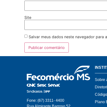
Site
Salvar meus dados neste navegador para a
INSTI
Sobre 
Diretor
Código
Fone: (67) 3311- 4400
Plano 
Rua Almirante Barroso 52