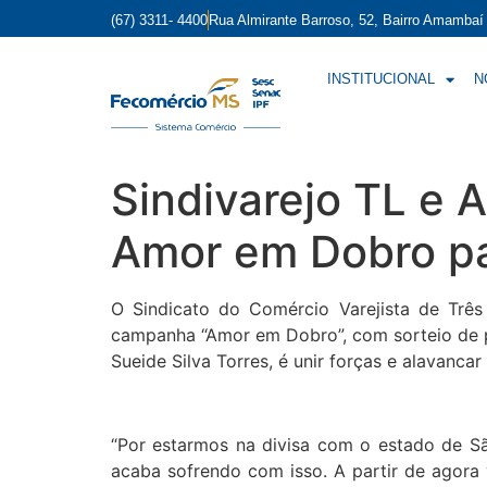
(67) 3311- 4400
Rua Almirante Barroso, 52, Bairro Amamba
INSTITUCIONAL
N
Sindivarejo TL e
Amor em Dobro p
O Sindicato do Comércio Varejista de Três 
campanha “Amor em Dobro”, com sorteio de p
Sueide Silva Torres, é unir forças e alavan
“Por estarmos na divisa com o estado de Sã
acaba sofrendo com isso. A partir de agora