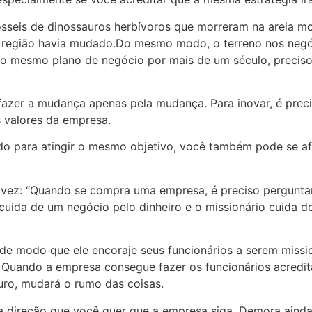
sseis de dinossauros herbívoros que morreram na areia m
a região havia mudado.Do mesmo modo, o terreno nos neg
 o mesmo plano de negócio por mais de um século, preciso
 fazer a mudança apenas pela mudança. Para inovar, é precis
 valores da empresa.
do para atingir o mesmo objetivo, você também pode se a
 vez: “Quando se compra uma empresa, é preciso pergunta
uida de um negócio pelo dinheiro e o missionário cuida do
de modo que ele encoraje seus funcionários a serem missi
 Quando a empresa consegue fazer os funcionários acredit
uro, mudará o rumo das coisas.
a direção que você quer que a empresa siga. Demora ainda 