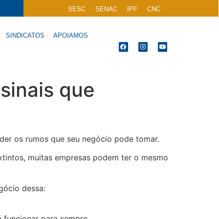
SESC
SENAC
IPF
CNC
SINDICATOS
APOIAMOS
sinais que
der os rumos que seu negócio pode tomar.
xtintos, muitas empresas podem ter o mesmo
egócio dessa:
á funcionar para sempre.