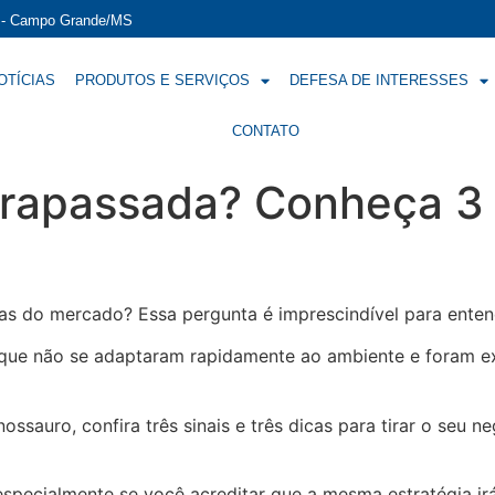
í - Campo Grande/MS
OTÍCIAS
PRODUTOS E SERVIÇOS
DEFESA DE INTERESSES
CONTATO
trapassada? Conheça 3 
 do mercado? Essa pergunta é imprescindível para enten
que não se adaptaram rapidamente ao ambiente e foram e
ssauro, confira três sinais e três dicas para tirar o seu n
 especialmente se você acreditar que a mesma estratégia ir