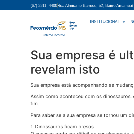
(67) 3311- 4400
Rua Almirante Barroso, 52, Bairro Amamba
INSTITUCIONAL
N
Sua empresa é ul
revelam isto
Sua empresa está acompanhando as mudanças
Assim como aconteceu com os dinossauros, 
fim.
Para saber se a sua empresa se tornou um dino
1. Dinossauros ficam presos
O sucesso pode ser difícil de ser alcançado,